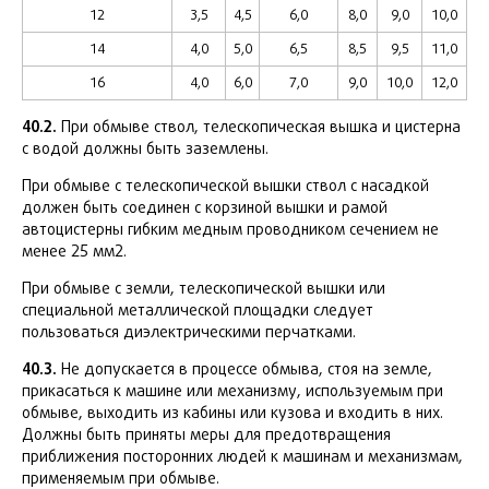
12
3,5
4,5
6,0
8,0
9,0
10,0
14
4,0
5,0
6,5
8,5
9,5
11,0
16
4,0
6,0
7,0
9,0
10,0
12,0
40.2.
При обмыве ствол, телескопическая вышка и цистерна
с водой должны быть заземлены.
При обмыве с телескопической вышки ствол с насадкой
должен быть соединен с корзиной вышки и рамой
автоцистерны гибким медным проводником сечением не
менее 25 мм2.
При обмыве с земли, телескопической вышки или
специальной металлической площадки следует
пользоваться диэлектрическими перчатками.
40.3.
Не допускается в процессе обмыва, стоя на земле,
прикасаться к машине или механизму, используемым при
обмыве, выходить из кабины или кузова и входить в них.
Должны быть приняты меры для предотвращения
приближения посторонних людей к машинам и механизмам,
применяемым при обмыве.