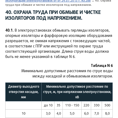
эксплуатации электроустановок от от 24.07.2013 г. N328н
→ 40. Охрана
труда при обмыве и чистке изоляторов под напряжением.
40. ОХРАНА ТРУДА ПРИ ОБМЫВЕ И ЧИСТКЕ
ИЗОЛЯТОРОВ ПОД НАПРЯЖЕНИЕМ.
40.1.
В электроустановках обмывать гирлянды изоляторов,
опорные изоляторы и фарфоровую изоляцию оборудования
разрешается, не снимая напряжения с токоведущих частей,
в соответствии с ППР или инструкцией по охране труда
соответствующей организации. Длина струи воды должна
быть не менее указанной в таблице N 6.
Таблица N 6
Минимально допустимые расстояния по струе воды
между насадкой и обмываемым изолятором.
Диаметр выходного
Минимально допустимое расстояние по
отверстия насадки,
струе, м, при напряжении электроустановки,
мм
кВ
до 10
35
110 - 150
220
330
500
10
3,0
4,0
5,0
6,0
7,0
8,0