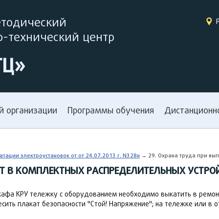
етодический
-технический центр
ТЦ»
й организации
Программы обучения
Дистанционн
тации электроустановок от от 24.07.2013 г. N328н
→ 29. Охрана труда при вып
ОТ В КОМПЛЕКТНЫХ РАСПРЕДЕЛИТЕЛЬНЫХ УСТРО
кафа КРУ тележку с оборудованием необходимо выкатить в ремон
сить плакат безопасности "Стой! Напряжение"; на тележке или в о