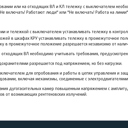
овании или на отходящих ВЛ и КЛ тележку с выключателем необх
"Не включать! Работают люди" или "Не включать! Работа на линии"
и и тележкой с выключателем устанавливать тележку в контроль
 ножей в шкафах КРУ устанавливать тележку в промежуточное п
жку в промежуточное положение разрешается независимо от налич
а отходящих ВЛ необходимо учитывать требования, предусмотрен
охранителями разрешается под напряжением, но без нагрузки.
ключателем для опробования и работы в цепях управления и защи
довании, включая механизмы, соединенные с электродвигателями,
ания дугогасительных камер повышенным напряжением с амплитуд
ов от возникающих рентгеновских излучений.