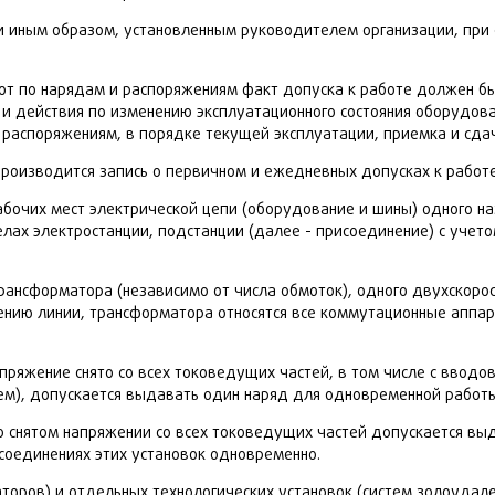
и иным образом, установленным руководителем организации, при
бот по нарядам и распоряжениям факт допуска к работе должен б
и действия по изменению эксплуатационного состояния оборудов
 распоряжениям, в порядке текущей эксплуатации, приемка и сда
роизводится запись о первичном и ежедневных допусках к работе
бочих мест электрической цепи (оборудование и шины) одного на
ах электростанции, подстанции (далее - присоединение) с учетом т
трансформатора (независимо от числа обмоток), одного двухскоро
нению линии, трансформатора относятся все коммутационные аппар
ряжение снято со всех токоведущих частей, в том числе с вводов
ием), допускается выдавать один наряд для одновременной работы
ю снятом напряжении со всех токоведущих частей допускается вы
исоединениях этих установок одновременно.
аторов) и отдельных технологических установок (систем золоудал