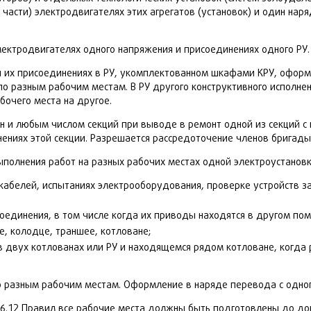
части) электродвигателях этих агрегатов (установок) и один наряд
лектродвигателях одного напряжения и присоединениях одного РУ.
 их присоединениях в РУ, укомплектованном шкафами КРУ, оформл
о разным рабочим местам. В РУ другого конструктивного исполне
очего места на другое.
ин и любым числом секций при выводе в ремонт одной из секций 
инениях этой секции. Разрешается рассредоточение членов бригад
полнения работ на разных рабочих местах одной электроустановк
кабелей, испытаниях электрооборудования, проверке устройств з
оединения, в том числе когда их приводы находятся в другом по
е, колодце, траншее, котловане;
 в двух котлованах или РУ и находящемся рядом котловане, когд
 разным рабочим местам. Оформление в наряде перевода с одного
1, 6.12 Правил все рабочие места должны быть подготовлены до д