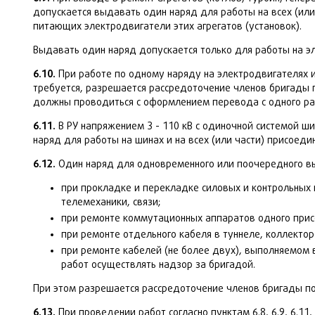
допускается выдавать один наряд для работы на всех (или 
питающих электродвигатели этих агрегатов (установок).
Выдавать один наряд допускается только для работы на э
6.10.
При работе по одному наряду на электродвигателях и
требуется, разрешается рассредоточение членов бригады п
должны проводиться с оформлением перевода с одного раб
6.11.
В РУ напряжением 3 - 110 кВ с одиночной системой ш
наряд для работы на шинах и на всех (или части) присоед
6.12.
Один наряд для одновременного или поочередного вы
при прокладке и перекладке силовых и контрольных 
телемеханики, связи;
при ремонте коммутационных аппаратов одного прис
при ремонте отдельного кабеля в туннеле, коллектор
при ремонте кабелей (не более двух), выполняемом
работ осуществлять надзор за бригадой.
При этом разрешается рассредоточение членов бригады по
6.13.
При проведении работ согласно пунктам 6.8, 6.9, 6.1