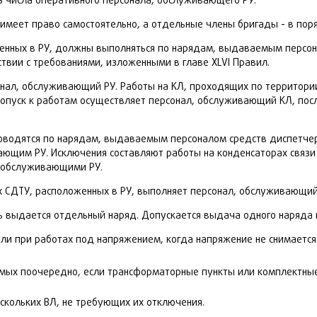
числа оперативного персонала, обслуживающего РУ.
имеет право самостоятельно, а отдельные члены бригады - в пор
енных в РУ, должны выполняться по нарядам, выдаваемым персо
ствии с требованиями, изложенными в главе XLVI Правил.
онал, обслуживающий РУ. Работы на КЛ, проходящих по территори
уск к работам осуществляет персонал, обслуживающий КЛ, после
роводятся по нарядам, выдаваемым персоналом средств диспетчерс
ющим РУ. Исключения составляют работы на конденсаторах связи
, обслуживающими РУ.
х СДТУ, расположенных в РУ, выполняет персонал, обслуживающий
 выдается отдельный наряд. Допускается выдача одного наряда н
 или при работах под напряжением, когда напряжение не снимается
емых поочередно, если трансформаторные пункты или комплектные
скольких ВЛ, не требующих их отключения.