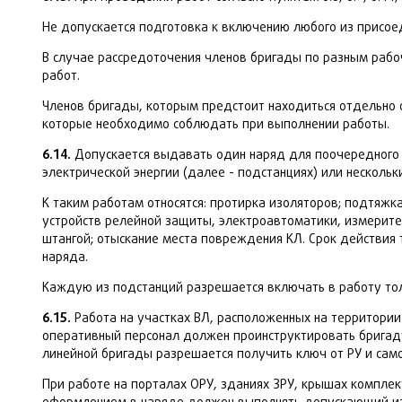
Не допускается подготовка к включению любого из присоед
В случае рассредоточения членов бригады по разным рабо
работ.
Членов бригады, которым предстоит находиться отдельно 
которые необходимо соблюдать при выполнении работы.
6.14.
Допускается выдавать один наряд для поочередного 
электрической энергии (далее - подстанциях) или несколь
К таким работам относятся: протирка изоляторов; подтяж
устройств релейной защиты, электроавтоматики, измерите
штангой; отыскание места повреждения КЛ. Срок действия
наряда.
Каждую из подстанций разрешается включать в работу толь
6.15.
Работа на участках ВЛ, расположенных на территори
оперативный персонал должен проинструктировать бригаду
линейной бригады разрешается получить ключ от РУ и само
При работе на порталах ОРУ, зданиях ЗРУ, крышах компле