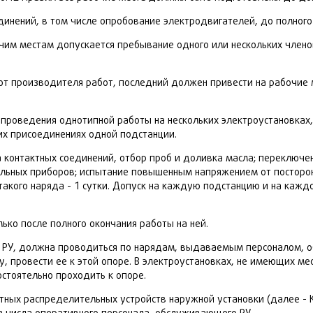
инений, в том числе опробование электродвигателей, до полного
чим местам допускается пребывание одного или нескольких членов
от производителя работ, последний должен привести на рабочие м
проведения однотипной работы на нескольких электроустановках
ких присоединениях одной подстанции.
ка контактных соединений, отбор проб и доливка масла; переключ
льных приборов; испытание повышенным напряжением от посторон
 такого наряда - 1 сутки. Допуск на каждую подстанцию и на ка
ко после полного окончания работы на ней.
и РУ, должна проводиться по нарядам, выдаваемым персоналом, 
, провести ее к этой опоре. В электроустановках, не имеющих ме
стоятельно проходить к опоре.
ктных распределительных устройств наружной установки (далее -