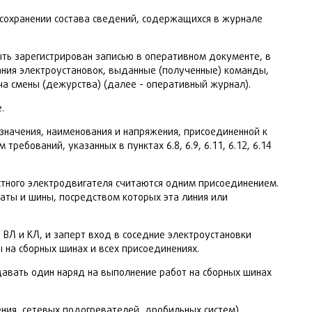
 сохранении состава сведений, содержащихся в журнале
ыть зарегистрирован записью в оперативном документе, в
ания электроустановок, выданные (полученные) команды,
ча смены (дежурства) (далее - оперативный журнал).
.
значения, наименования и напряжения, присоединенной к
ребований, указанных в пунктах 6.8, 6.9, 6.11, 6.12, 6.14
стного электродвигателя считаются одним присоединением.
аты и шины, посредством которых эта линия или
 ВЛ и КЛ, и заперт вход в соседние электроустановки
 на сборных шинах и всех присоединениях.
давать один наряд на выполнение работ на сборных шинах
ения, сетевых подогревателей, дробильных систем)