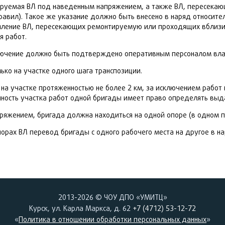
ируемая ВЛ под наведенным напряжением, а также ВЛ, пересека
 Правил). Такое же указание должно быть внесено в наряд относит
емление ВЛ, пересекающих ремонтируемую или проходящих вблизи,
я работ.
ключение должно быть подтверждено оперативным персоналом вла
ко на участке одного шага транспозиции.
на участке протяженностью не более 2 км, за исключением работ
нность участка работ одной бригады имеет право определять вы
ряжением, бригада должна находиться на одной опоре (в одном 
порах ВЛ перевод бригады с одного рабочего места на другое в н
2013-2026 © ЧОУ ДПО «УМИТЦ»
Курск, ул. Карла Маркса, д. 62
+7 (4712) 53-12-72
«
Политика в отношении обработки персональных данных
»