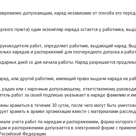
новременно допускающим, наряд независимо от способа его перед
рского пункта) один экземпляр наряда остается у работника, вы
о руководителя работ, определяет работник, выдающий наряд. 
лько нарядов и распоряжений для поочередного допуска и работ
ндарных дней со дня начала работы. Наряд разрешается продлеват
ряд, или другой работник, имеющий право выдачи наряда на раб
, радио или с нарочным допускающему, ответственному руководи
тель работ за своей подписью указывает в наряде фамилию и ин
ны храниться в течение 30 суток, после чего могут быть уничтож
дует хранить в архиве организации вместе с материалами расслед
рнале учета работ по нарядам и распоряжениям, форма которого
дам и распоряжениям допускается в электронной форме с примен
 Российской Федерации.