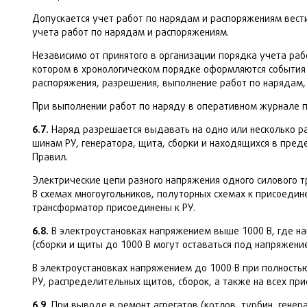
Допускается учет работ по нарядам и распоряжениям вест
учета работ по нарядам и распоряжениям.
Независимо от принятого в организации порядка учета ра
котором в хронологическом порядке оформляются события 
распоряжения, разрешения, выполнение работ по нарядам,
При выполнении работ по наряду в оперативном журнале п
6.7.
Наряд разрешается выдавать на одно или несколько ра
шинам РУ, генератора, щита, сборки и находящихся в предел
Правил.
Электрические цепи разного напряжения одного силового 
В схемах многоугольников, полуторных схемах к присоеди
трансформатор присоединены к РУ.
6.8.
В электроустановках напряжением выше 1000 В, где нап
(сборки и щиты до 1000 В могут оставаться под напряжен
В электроустановках напряжением до 1000 В при полность
РУ, распределительных щитов, сборок, а также на всех пр
6.9.
При выводе в ремонт агрегатов (котлов, турбин, генер