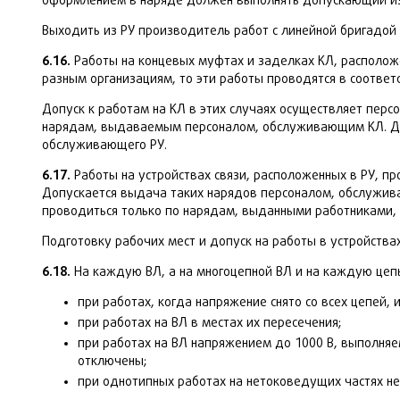
оформлением в наряде должен выполнять допускающий из 
Выходить из РУ производитель работ с линейной бригадой 
6.16.
Работы на концевых муфтах и заделках КЛ, располож
разным организациям, то эти работы проводятся в соответ
Допуск к работам на КЛ в этих случаях осуществляет перс
нарядам, выдаваемым персоналом, обслуживающим КЛ. Доп
обслуживающего РУ.
6.17.
Работы на устройствах связи, расположенных в РУ, п
Допускается выдача таких нарядов персоналом, обслужива
проводиться только по нарядам, выданными работниками
Подготовку рабочих мест и допуск на работы в устройства
6.18.
На каждую ВЛ, а на многоцепной ВЛ и на каждую цепь
при работах, когда напряжение снято со всех цепей,
при работах на ВЛ в местах их пересечения;
при работах на ВЛ напряжением до 1000 В, выполня
отключены;
при однотипных работах на нетоковедущих частях не