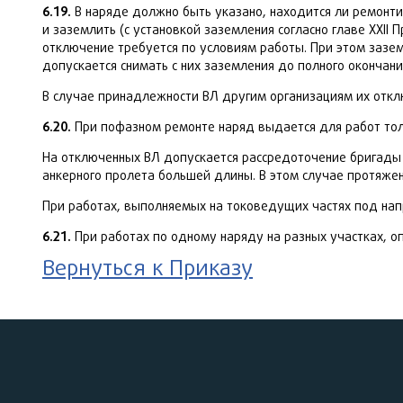
6.19.
В наряде должно быть указано, находится ли ремонт
и заземлить (с установкой заземления согласно главе XXII
отключение требуется по условиям работы. При этом заз
допускается снимать с них заземления до полного окончани
В случае принадлежности ВЛ другим организациям их от
6.20.
При пофазном ремонте наряд выдается для работ толь
На отключенных ВЛ допускается рассредоточение бригады 
анкерного пролета большей длины. В этом случае протяже
При работах, выполняемых на токоведущих частях под нап
6.21.
При работах по одному наряду на разных участках, о
Вернуться к Приказу