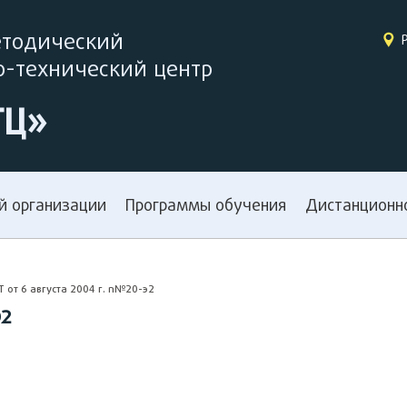
етодический
-технический центр
ТЦ»
й организации
Программы обучения
Дистанционн
 от 6 августа 2004 г. n№20-э2
Э2