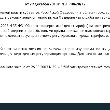
от 29 декабря 2010 г. N ЕП-10620/12
льной власти субъектов Российской Федерации в области госуда
год в ценовых зонах оптового рынка Федеральная служба по тариф
03.2003 N 35-ФЗ "Об электроэнергетике" цены (тарифы) на электри
ческой энергии энергосбытовыми организациями, не являющихся
не подлежат государственному регулированию, кроме тарифов для
ей электрическая энергия, реализуемая гарантирующими постав
ления, утвержденным регулирующим органом. Для всех остальных
ерального закона от 26.03.2003 N 35-ФЗ "Об электроэнергетике" 