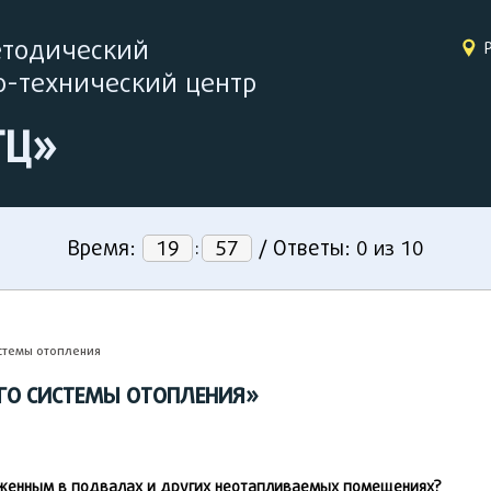
етодический
-технический центр
ТЦ»
Время:
:
Ответы:
19
56
/
0
из
10
стемы отопления
ГО СИСТЕМЫ ОТОПЛЕНИЯ»
оженным в подвалах и других неотапливаемых помещениях?