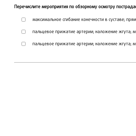
Перечислите мероприятия по обзорному осмотру пострадав
максимальное сгибание конечности в суставе; пря
пальцевое прижатие артерии; наложение жгута; м
пальцевое прижатие артерии; наложение жгута; ма