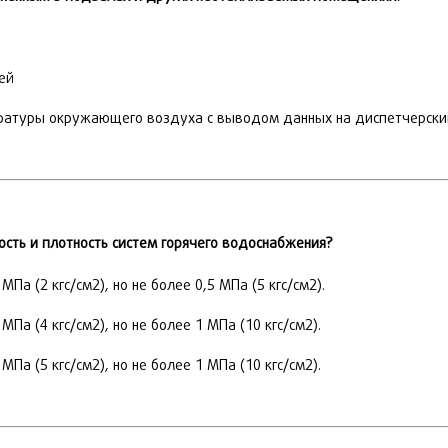
ей
атуры окружающего воздуха с выводом данных на диспетчерски
сть и плотность систем горячего водоснабжения?
а (2 кгс/см2), но не более 0,5 МПа (5 кгс/см2).
Па (4 кгс/см2), но не более 1 МПа (10 кгс/см2).
Па (5 кгс/см2), но не более 1 МПа (10 кгс/см2).