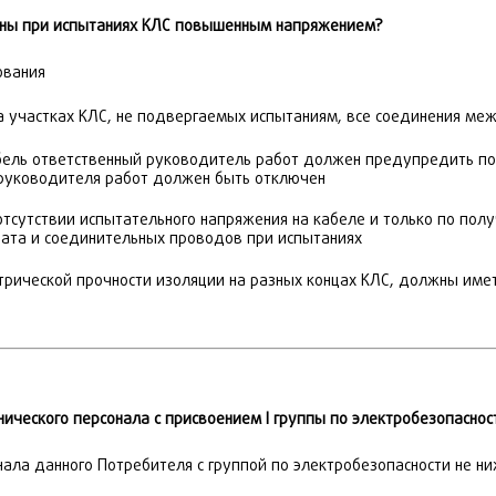
ены при испытаниях КЛС повышенным напряжением?
ования
а участках КЛС, не подвергаемых испытаниям, все соединения ме
бель ответственный руководитель работ должен предупредить по 
 руководителя работ должен быть отключен
сутствии испытательного напряжения на кабеле и только по полу
рата и соединительных проводов при испытаниях
трической прочности изоляции на разных концах КЛС, должны име
ического персонала с присвоением I группы по электробезопаснос
ала данного Потребителя с группой по электробезопасности не ниж