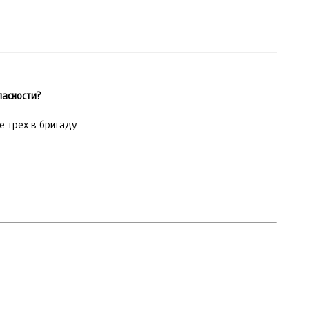
пасности?
е трех в бригаду