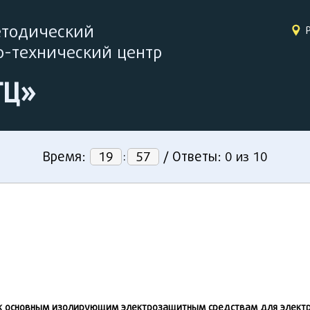
етодический
-технический центр
ТЦ»
Время:
:
Ответы:
19
56
/
0
из
10
к основным изолирующим электрозащитным средствам для электр