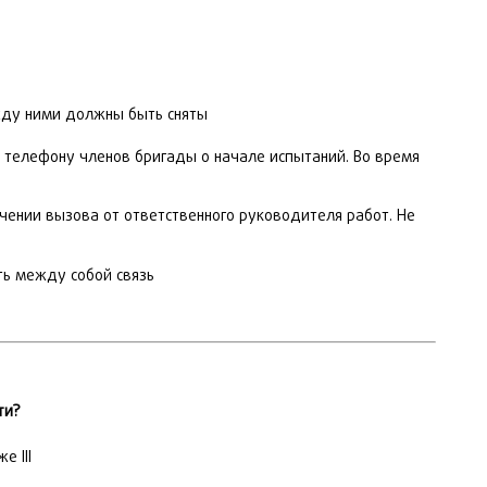
жду ними должны быть сняты
телефону членов бригады о начале испытаний. Во время
чении вызова от ответственного руководителя работ. Не
ть между собой связь
ти?
е III